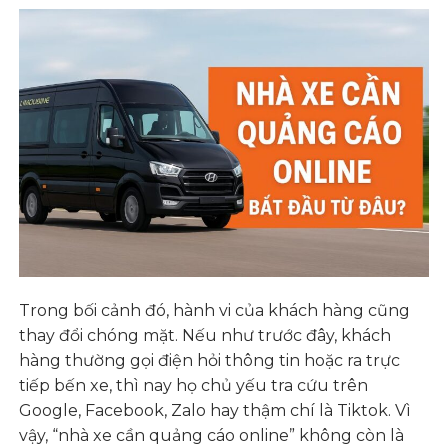
QUẢNG CÁO ONLINE
3.1. 3.1. “Xe tốt thì khách sẽ tự tìm đến”
3.2. 3.2. “Quảng cáo tốn tiền lắm”
3.3. 3.3. “Từng chạy mà không hiệu quả”
4. 4: LÀM SAO ĐỂ QUẢNG CÁO ONLINE
HIỆU QUẢ CHO NHÀ XE?
4.1. 4.1. Xây dựng thương hiệu số cho nhà xe
4.2. 4.2. Nội dung quảng cáo hấp dẫn
4.3. 4.3. Theo dõi – tối ưu – cải thiện
Trong bối cảnh đó, hành vi của khách hàng cũng
5. 5. Các dấu hiệu nhà xe cần triển khai
thay đổi chóng mặt. Nếu như trước đây, khách
quảng cáo online ngay
hàng thường gọi điện hỏi thông tin hoặc ra trực
6. 6. Đã đến lúc nhà xe cần hành động:
tiếp bến xe, thì nay họ chủ yếu tra cứu trên
Google, Facebook, Zalo hay thậm chí là Tiktok. Vì
vậy, “nhà xe cần quảng cáo online” không còn là