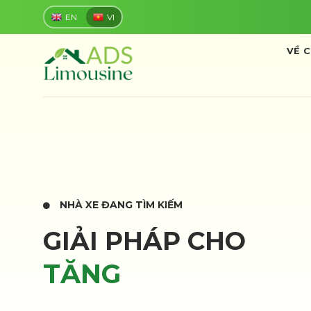
Skip
EN
VI
to
content
VỀ 
NHÀ XE ĐANG TÌM KIẾM
GIẢI PHÁP CHO
TĂNG DOANH THU