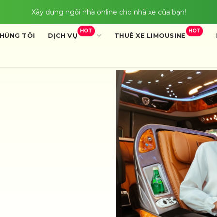
Xây dựng ngôi nhà online cho nhà xe của bạn!
HOT
HOT
CHÚNG TÔI
DỊCH VỤ
THUÊ XE LIMOUSINE