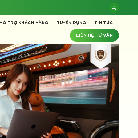
HỖ TRỢ KHÁCH HÀNG
TUYỂN DỤNG
TIN TỨC
LIÊN HỆ TƯ VẤN