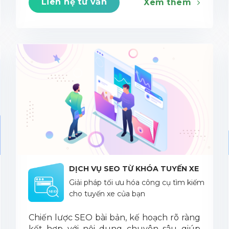
Liên hệ tư vấn
Xem thêm
DỊCH VỤ SEO TỪ KHÓA TUYẾN XE
Giải pháp tối ưu hóa công cụ tìm kiếm
cho tuyến xe của bạn
Chiến lược SEO bài bản, kế hoạch rõ ràng
kết hợp với nội dung chuyên sâu giúp