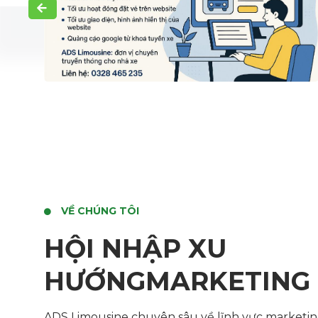
VỀ CHÚNG TÔI
HỘI NHẬP XU
HƯỚNGMARKETING 
ADS Limousine chuyên sâu về lĩnh vực marketing