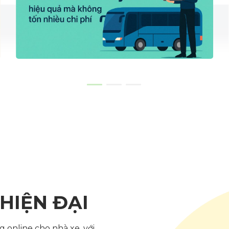
HIỆN ĐẠI
 online cho nhà xe, với