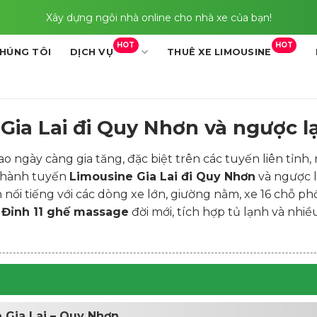
Xây dựng ngôi nhà online cho nhà xe của bạn!
HOT
HOT
CHÚNG TÔI
DỊCH VỤ
THUÊ XE LIMOUSINE
ia Lai đi Quy Nhơn và ngược lạ
 ngày càng gia tăng, đặc biệt trên các tuyến liên tỉnh,
n hành tuyến
Limousine Gia Lai đi Quy Nhơn
và ngược l
nổi tiếng với các dòng xe lớn, giường nằm, xe 16 chỗ p
Đỉnh 11 ghế massage
đời mới, tích hợp tủ lạnh và nhiề
e Gia Lai – Quy Nhơn