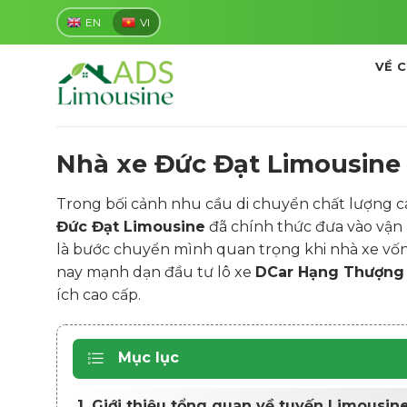
Skip
EN
VI
to
content
VỀ 
Nhà xe Đức Đạt Limousine G
Trong bối cảnh nhu cầu di chuyển chất lượng cao
Đức Đạt Limousine
đã chính thức đưa vào vậ
là bước chuyển mình quan trọng khi nhà xe vốn 
nay mạnh dạn đầu tư lô xe
DCar Hạng Thượng 
ích cao cấp.
Mục lục
1. Giới thiệu tổng quan về tuyến Limousin