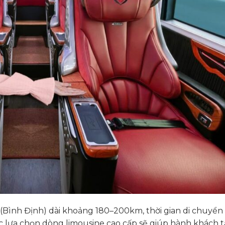
(Bình Định) dài khoảng 180–200km, thời gian di chuyển
iệc lựa chọn dòng limousine cao cấp sẽ giúp hành khách 