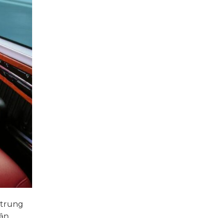
 trung
tận