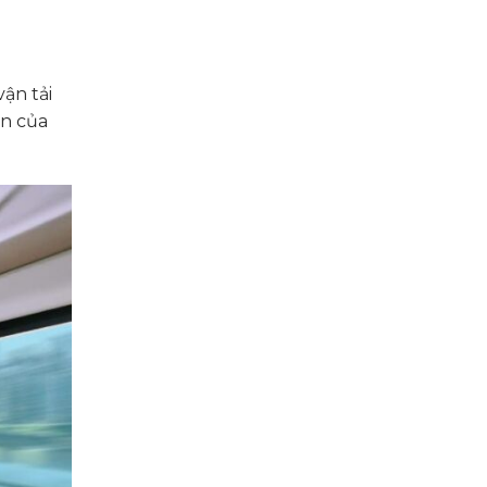
ận tải
ển của