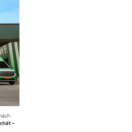
khách
 chất –