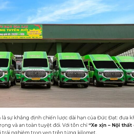
 là sự khẳng định chiến lược dài hạn của Đức Đạt: đưa 
ọng và an toàn tuyệt đối. Với tôn chỉ
“Xe xịn – Nội thất
 trải nghiệm trọn vẹn trên từng kilomet.